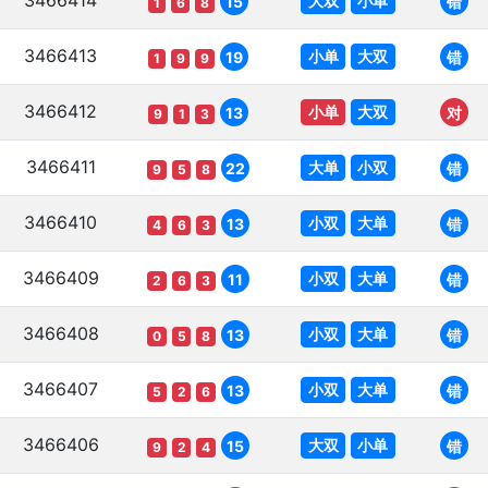
3466414
大双
小单
15
错
1
6
8
3466413
小单
大双
19
错
1
9
9
3466412
小单
大双
13
对
9
1
3
3466411
大单
小双
22
错
9
5
8
3466410
小双
大单
13
错
4
6
3
3466409
小双
大单
11
错
2
6
3
3466408
小双
大单
13
错
0
5
8
3466407
小双
大单
13
错
5
2
6
3466406
大双
小单
15
错
9
2
4