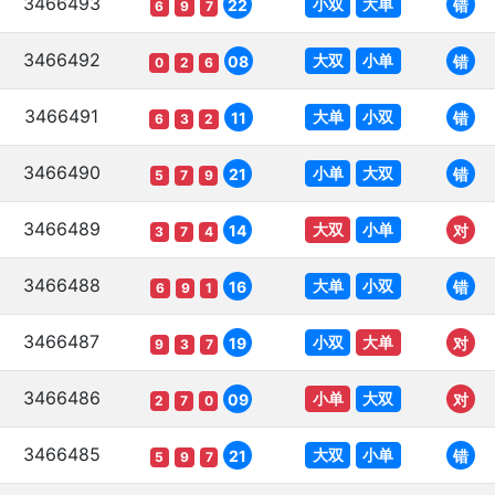
3466493
小双
大单
22
错
6
9
7
3466492
大双
小单
08
错
0
2
6
3466491
大单
小双
11
错
6
3
2
3466490
小单
大双
21
错
5
7
9
3466489
大双
小单
14
对
3
7
4
3466488
大单
小双
16
错
6
9
1
3466487
小双
大单
19
对
9
3
7
3466486
小单
大双
09
对
2
7
0
3466485
大双
小单
21
错
5
9
7