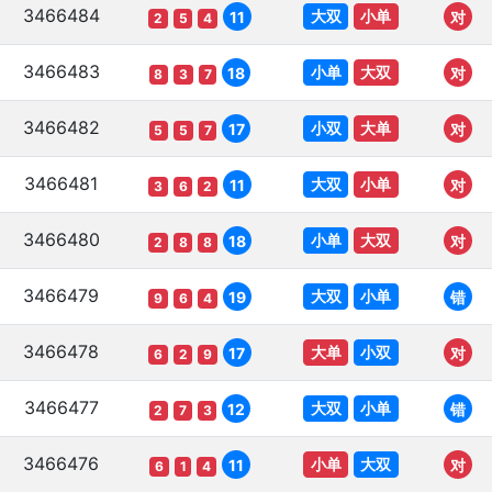
3466484
大双
小单
11
对
2
5
4
3466483
小单
大双
18
对
8
3
7
3466482
小双
大单
17
对
5
5
7
3466481
大双
小单
11
对
3
6
2
3466480
小单
大双
18
对
2
8
8
3466479
大双
小单
19
错
9
6
4
3466478
大单
小双
17
对
6
2
9
3466477
大双
小单
12
错
2
7
3
3466476
小单
大双
11
对
6
1
4