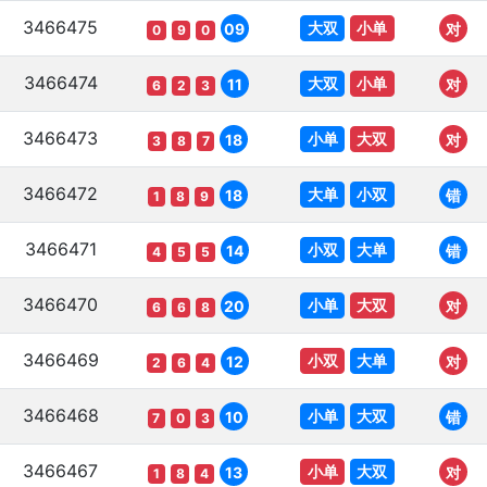
3466475
大双
小单
09
对
0
9
0
3466474
大双
小单
11
对
6
2
3
3466473
小单
大双
18
对
3
8
7
3466472
大单
小双
18
错
1
8
9
3466471
小双
大单
14
错
4
5
5
3466470
小单
大双
20
对
6
6
8
3466469
小双
大单
12
对
2
6
4
3466468
小单
大双
10
错
7
0
3
3466467
小单
大双
13
对
1
8
4