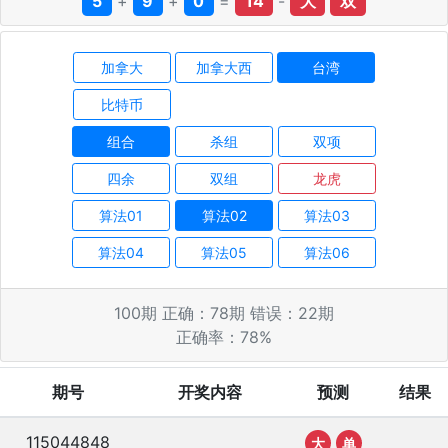
5
+
9
+
0
=
14
-
大
双
加拿大
加拿大西
台湾
比特币
组合
杀组
双项
四余
双组
龙虎
算法01
算法02
算法03
算法04
算法05
算法06
100
期 正确：
78
期 错误：
22
期
正确率：
78
%
期号
开奖内容
预测
结果
115044848
大
单