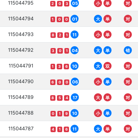
115044795
05
小
单
对
2
0
3
115044794
01
大
单
对
1
0
0
115044793
11
小
单
对
8
2
1
115044792
04
大
单
错
3
0
1
115044791
10
大
双
对
1
3
6
115044790
06
小
单
对
6
0
0
115044789
17
大
单
对
8
5
4
115044788
10
小
单
对
0
1
9
115044787
11
大
单
对
4
1
6