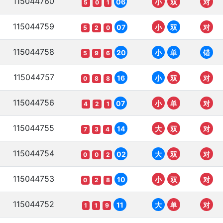
115044760
06
小
双
对
5
0
1
115044759
07
小
双
对
5
2
0
115044758
20
小
单
错
5
9
6
115044757
16
小
双
对
0
8
8
115044756
07
小
单
对
4
2
1
115044755
14
大
双
对
7
3
4
115044754
02
大
双
对
0
0
2
115044753
10
小
双
对
0
2
8
115044752
11
大
单
对
1
1
9