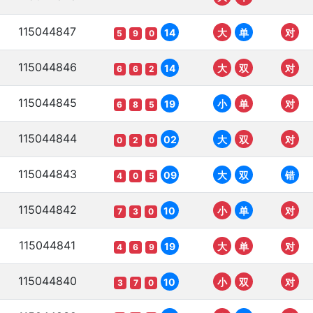
115044847
14
大
单
对
5
9
0
115044846
14
大
双
对
6
6
2
115044845
19
小
单
对
6
8
5
115044844
02
大
双
对
0
2
0
115044843
09
大
双
错
4
0
5
115044842
10
小
单
对
7
3
0
115044841
19
大
单
对
4
6
9
115044840
10
小
双
对
3
7
0