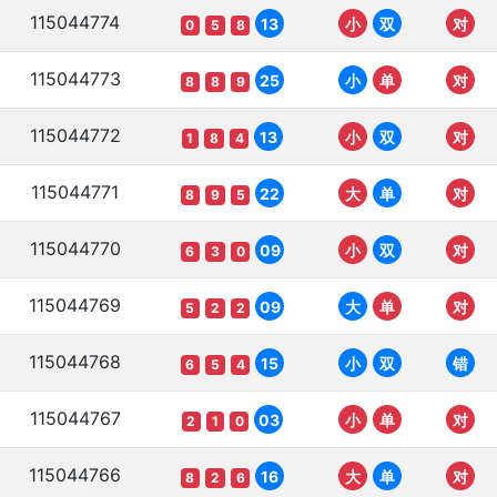
115044774
13
小
双
对
0
5
8
115044773
25
小
单
对
8
8
9
115044772
13
小
双
对
1
8
4
115044771
22
大
单
对
8
9
5
115044770
09
小
双
对
6
3
0
115044769
09
大
单
对
5
2
2
115044768
15
小
双
错
6
5
4
115044767
03
小
单
对
2
1
0
115044766
16
大
单
对
8
2
6