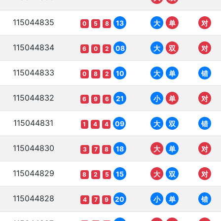
115044835
13
大
单
对
0
5
8
115044834
08
大
双
对
6
0
2
115044833
10
大
单
错
0
8
2
115044832
21
小
单
对
6
9
6
115044831
09
大
双
错
1
4
4
115044830
18
大
单
对
3
7
8
115044829
15
大
双
对
8
2
5
115044828
20
小
单
错
4
7
9