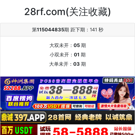
28rf.com(关注收藏)
第
115044835
期 距下期：
141 秒
大双未开：
05
期
小双未开：
01
期
大单未开：
03
期