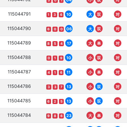
3
0
1
115044791
10
大
双
对
1
3
6
115044790
06
大
双
对
6
0
0
115044789
17
大
单
对
8
5
4
115044788
10
小
双
对
0
1
9
115044787
11
小
单
对
4
1
6
115044786
13
小
双
对
3
3
7
115044785
13
小
双
对
6
2
5
115044784
23
大
单
对
9
8
6