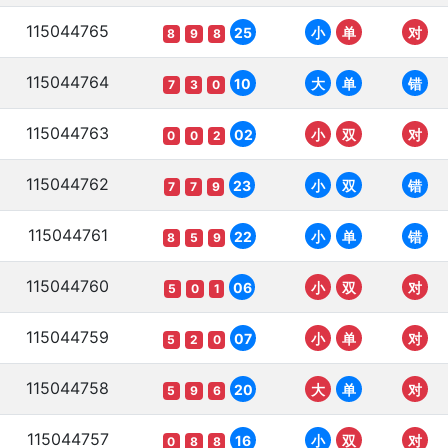
115044765
25
小
单
对
8
9
8
115044764
10
大
单
错
7
3
0
115044763
02
小
双
对
0
0
2
115044762
23
小
双
错
7
7
9
115044761
22
小
单
错
8
5
9
115044760
06
小
双
对
5
0
1
115044759
07
小
单
对
5
2
0
115044758
20
大
单
对
5
9
6
115044757
16
小
双
对
0
8
8