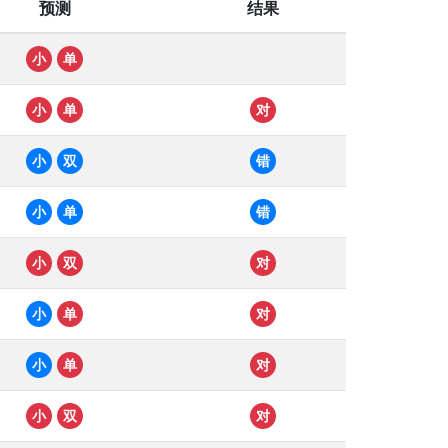
预测
结果
小
单
小
单
对
小
双
错
小
单
错
小
双
对
小
单
对
小
单
对
小
双
对