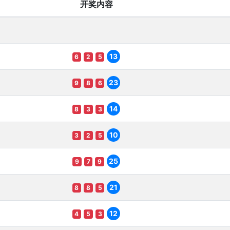
开奖内容
13
6
2
5
23
9
8
6
14
8
3
3
10
3
2
5
25
9
7
9
21
8
8
5
12
4
5
3