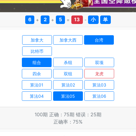
6
+
2
+
5
=
13
-
小
单
加拿大
加拿大西
台湾
比特币
组合
杀组
双项
四余
双组
龙虎
算法01
算法02
算法03
算法04
算法05
算法06
100
期 正确：
75
期 错误：
25
期
正确率：
75
%