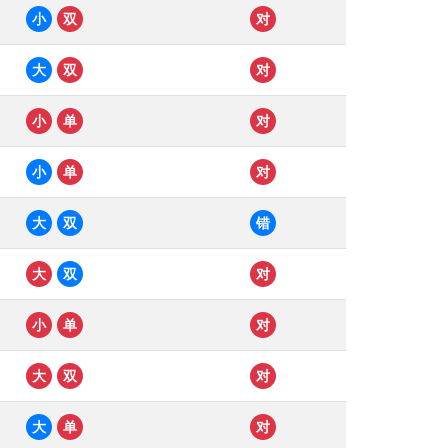
小
双
对
大
双
对
小
单
对
小
单
对
大
双
错
大
双
对
小
单
对
大
双
对
大
单
对