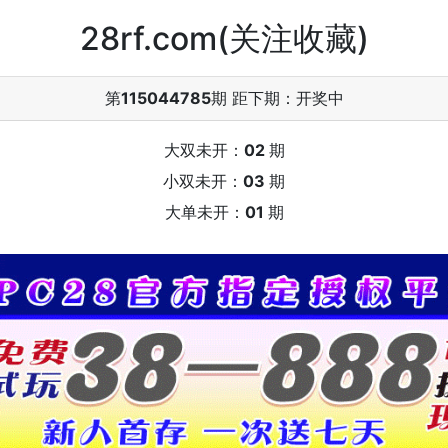
28rf.com(关注收藏)
第
115044785
期 距下期：
开奖中
大双未开：
02
期
小双未开：
03
期
大单未开：
01
期