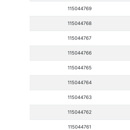
115044769
115044768
115044767
115044766
115044765
115044764
115044763
115044762
115044761