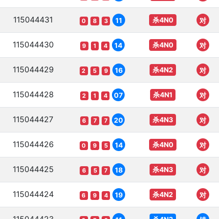
115044431
杀4N0
11
对
0
8
3
115044430
杀4N0
14
对
9
1
4
115044429
杀4N2
16
对
2
5
9
115044428
杀4N1
07
对
2
1
4
115044427
杀4N3
20
对
6
7
7
115044426
杀4N0
14
对
0
9
5
115044425
杀4N3
18
对
6
5
7
115044424
杀4N2
19
对
6
9
4