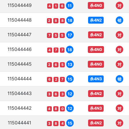
115044449
杀4N0
11
对
4
1
6
115044448
杀4N2
18
错
2
8
8
115044447
杀4N2
17
对
7
5
5
115044446
杀4N0
18
对
4
7
7
115044445
杀4N0
13
对
2
6
5
115044444
杀4N3
15
错
6
2
7
115044443
杀4N2
12
对
3
6
3
115044442
杀4N3
12
对
4
8
0
115044441
杀4N2
15
对
3
8
4