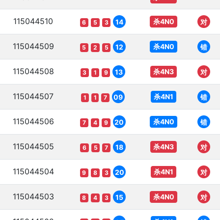
115044510
杀4N0
14
对
6
5
3
115044509
杀4N0
12
错
5
2
5
115044508
杀4N3
13
对
3
1
9
115044507
杀4N1
09
错
1
1
7
115044506
杀4N0
20
错
7
4
9
115044505
杀4N3
18
对
6
5
7
115044504
杀4N1
20
对
9
8
3
115044503
杀4N0
15
对
8
4
3