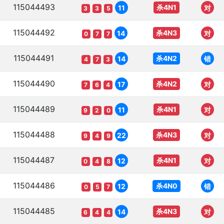
115044493
杀4N1
11
对
3
3
5
115044492
杀4N3
14
对
0
7
7
115044491
杀4N2
14
错
4
7
3
115044490
杀4N2
17
对
7
6
4
115044489
杀4N1
11
对
9
2
0
115044488
杀4N3
22
对
9
4
9
115044487
杀4N1
12
对
0
4
8
115044486
杀4N0
12
错
0
5
7
115044485
杀4N3
14
对
6
4
4