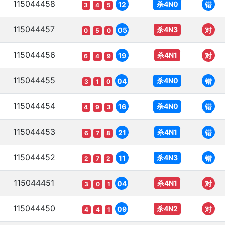
115044458
杀4N0
12
错
3
4
5
115044457
杀4N3
05
对
0
5
0
115044456
杀4N1
19
对
6
4
9
115044455
杀4N0
04
错
3
1
0
115044454
杀4N0
16
错
4
9
3
115044453
杀4N1
21
错
6
7
8
115044452
杀4N3
11
错
2
7
2
115044451
杀4N1
04
对
3
0
1
115044450
杀4N2
09
对
4
4
1